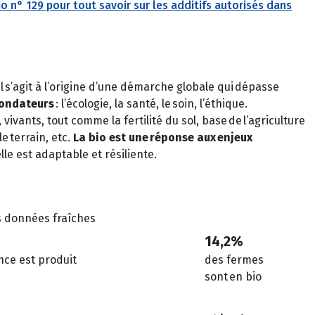
io n° 129 pour tout savoir sur les additifs autorisés dans
 Il s’agit à l’origine d’une démarche globale qui dépasse
fondateurs
: l’écologie, la santé, le soin, l’éthique.
ivants, tout comme la fertilité du sol, base de l’agriculture
e terrain, etc.
La bio est une réponse aux enjeux
le est adaptable et résiliente.
s données fraîches
14,2%
ce est produit
des fermes
sont en bio