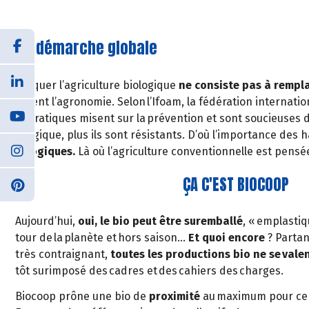
Une démarche globale
Pratiquer l’agriculture biologique
ne consiste pas à rempl
souvent l’agronomie. Selon l’Ifoam, la fédération internation
Ses pratiques misent sur la prévention et sont soucieuses de
biologique, plus ils sont résistants. D’où l’importance des h
écologiques.
Là où l’agriculture conventionnelle est pensée
ÇA C'EST BIOCOOP
Aujourd’hui,
oui, le bio peut être suremballé
, « emplastiqu
tour de la planète et hors saison…
Et quoi encore
? Partan
très contraignant,
toutes les productions bio ne se vale
tôt surimposé des cadres et des cahiers des charges.
Biocoop prône une bio de
proximité
au maximum pour ce q