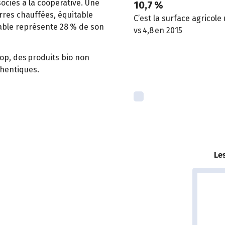
ociés à la coopérative. Une
10,7 %
erres chauffées, équitable
C’est la surface agricole 
table représente 28 % de son
vs 4,8 en 2015
op, des produits bio non
thentiques.
Le