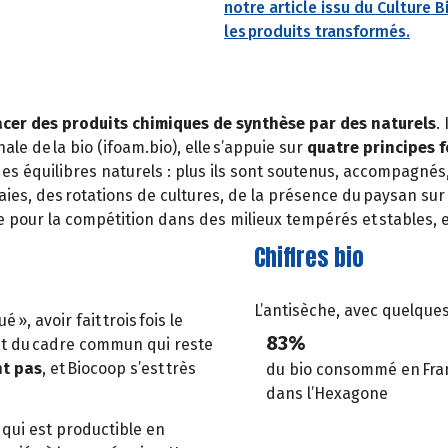
notre article issu du Culture B
les produits transformés.
acer des produits chimiques de synthèse par des naturels
.
ale de la bio (ifoam.bio), elle s’appuie sur
quatre principes 
s équilibres naturels : plus ils sont soutenus, accompagnés, v
aies, des rotations de cultures, de la présence du paysan sur l
 pour la compétition dans des milieux tempérés et stables, el
Chiffres bio
L’antisèche, avec quelque
é », avoir fait trois fois le
83%
t du cadre commun qui reste
nt pas
, et Biocoop s’est très
du bio consommé en Fran
dans l’Hexagone
ui est productible en