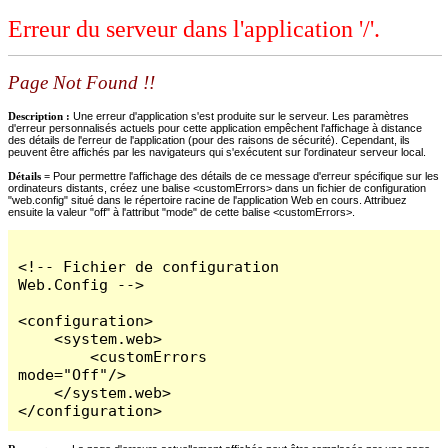
Erreur du serveur dans l'application '/'.
Page Not Found !!
Description :
Une erreur d'application s'est produite sur le serveur. Les paramètres
d'erreur personnalisés actuels pour cette application empêchent l'affichage à distance
des détails de l'erreur de l'application (pour des raisons de sécurité). Cependant, ils
peuvent être affichés par les navigateurs qui s'exécutent sur l'ordinateur serveur local.
Détails =
Pour permettre l'affichage des détails de ce message d'erreur spécifique sur les
ordinateurs distants, créez une balise <customErrors> dans un fichier de configuration
"web.config" situé dans le répertoire racine de l'application Web en cours. Attribuez
ensuite la valeur "off" à l'attribut "mode" de cette balise <customErrors>.
<!-- Fichier de configuration 
Web.Config -->

<configuration>

    <system.web>

        <customErrors 
mode="Off"/>

    </system.web>

</configuration>