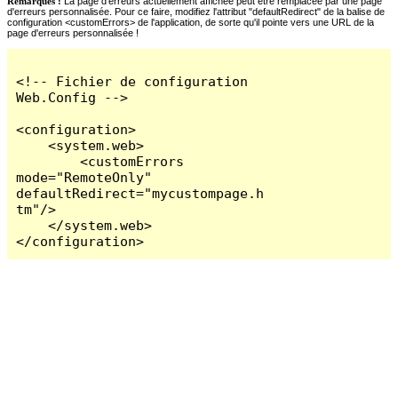
Remarques :
La page d'erreurs actuellement affichée peut être remplacée par une page
d'erreurs personnalisée. Pour ce faire, modifiez l'attribut "defaultRedirect" de la balise de
configuration <customErrors> de l'application, de sorte qu'il pointe vers une URL de la
page d'erreurs personnalisée !
<!-- Fichier de configuration 
Web.Config -->

<configuration>

    <system.web>

        <customErrors 
mode="RemoteOnly" 
defaultRedirect="mycustompage.h
tm"/>

    </system.web>

</configuration>