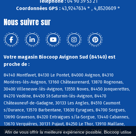
Téléphone :
04 90 39 53 21
Coordonnées GPS :
43,9247634 ° , 4,8520609 °
Nous suivre sur
Votre magasin Biocoop Avignon Sud (84140) est
proche de :
84140 Montfavet, 84130 Le Pontet, 84000 Avignon, 84310
Morières-lès-Avignon, 13160 Châteaurenard, 13870 Rognonas,
30400 Villeneuve-lès-Avignon, 13550 Noves, 84450 Jonquerettes,
84270 Vedène, 84450 St-Saturnin-lès-Avignon, 84470
Châteauneuf-de-Gadagne, 30133 Les Angles, 84510 Caumont
s/Durance, 13570 Barbentane, 13630 Eyragues, 84700 Sorgues,
13690 Graveson, 84320 Entraigues s/la-Sorgue, 13440 Cabannes,
13670 Verquières, 30131 Pujaut, 84250 Le Thor, 13910 Maillane,
30150 Sauveterre, 84210 Althen-des-Paluds, 13670 St-Andiol,
Afin de vous offrir la meilleure expérience possible, Biocoop utilise