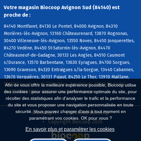
Votre magasin Biocoop Avignon Sud (84140) est
proche de :
84140 Montfavet, 84130 Le Pontet, 84000 Avignon, 84310
Morières-lès-Avignon, 13160 Châteaurenard, 13870 Rognonas,
30400 Villeneuve-lès-Avignon, 13550 Noves, 84450 Jonquerettes,
84270 Vedène, 84450 St-Saturnin-lès-Avignon, 84470
Châteauneuf-de-Gadagne, 30133 Les Angles, 84510 Caumont
s/Durance, 13570 Barbentane, 13630 Eyragues, 84700 Sorgues,
13690 Graveson, 84320 Entraigues s/la-Sorgue, 13440 Cabannes,
13670 Verquières, 30131 Pujaut, 84250 Le Thor, 13910 Maillane,
30150 Sauveterre, 84210 Althen-des-Paluds, 13670 St-Andiol,
Afin de vous offrir la meilleure expérience possible, Biocoop utilise
84370 Bédarrides, 30650 Saze, 30390 Aramon
des cookies : pour assurer une performance optimale du site, pour
récolter des statistiques afin d'analyser le trafic et la performance
du site et vous proposer une navigation personnalisée en toute
sécurité. Vous pouvez changer d'avis à tout moment en
Biocoop.fr
Le réseau Biocoop
paramétrant vos cookies. OK pour vous ?
Copyright Biocoop 2026
En savoir plus et paramétrer les cookies