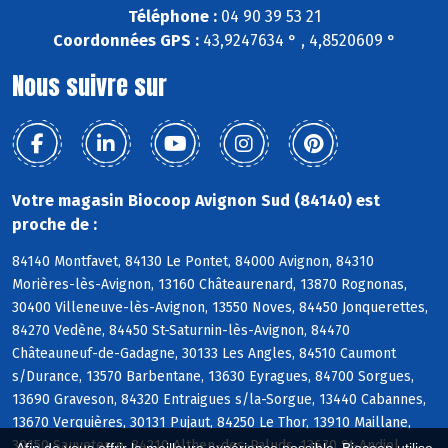
Téléphone :
04 90 39 53 21
Coordonnées GPS :
43,9247634 ° , 4,8520609 °
Nous suivre sur
Votre magasin Biocoop Avignon Sud (84140) est
proche de :
84140 Montfavet, 84130 Le Pontet, 84000 Avignon, 84310
Morières-lès-Avignon, 13160 Châteaurenard, 13870 Rognonas,
30400 Villeneuve-lès-Avignon, 13550 Noves, 84450 Jonquerettes,
84270 Vedène, 84450 St-Saturnin-lès-Avignon, 84470
Châteauneuf-de-Gadagne, 30133 Les Angles, 84510 Caumont
s/Durance, 13570 Barbentane, 13630 Eyragues, 84700 Sorgues,
13690 Graveson, 84320 Entraigues s/la-Sorgue, 13440 Cabannes,
13670 Verquières, 30131 Pujaut, 84250 Le Thor, 13910 Maillane,
30150 Sauveterre, 84210 Althen-des-Paluds, 13670 St-Andiol,