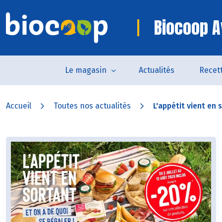
Biocoop A
Le magasin
Actualités
Recet
Accueil
Toutes nos actualités
L'appétit vient en s