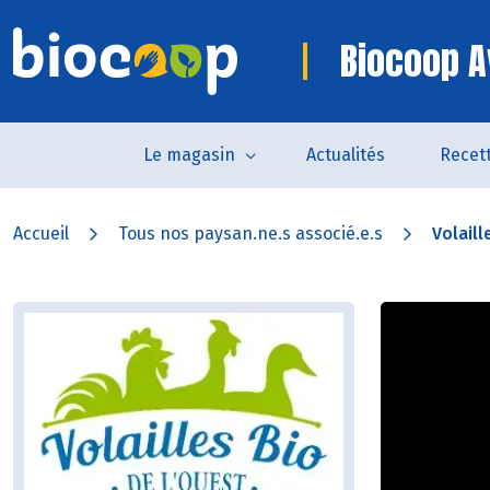
Biocoop A
Le magasin
Actualités
Recet
Accueil
Tous nos paysan.ne.s associé.e.s
Volaill