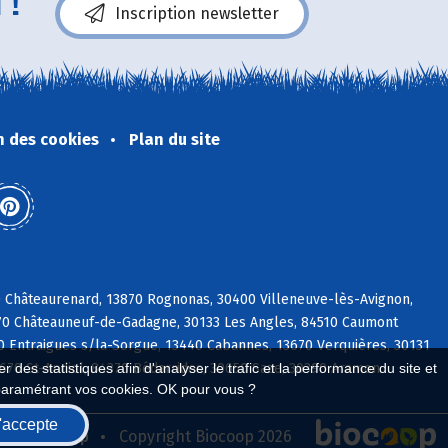
 !
Inscription newsletter
n des cookies
Plan du site
0 Châteaurenard, 13870 Rognonas, 30400 Villeneuve-lès-Avignon,
470 Châteauneuf-de-Gadagne, 30133 Les Angles, 84510 Caumont
 Entraigues s/la-Sorgue, 13440 Cabannes, 13670 Verquières, 30131
 des statistiques afin d'analyser le trafic et la performance du site et
3670 St-Andiol, 84370 Bédarrides, 30650 Saze, 30390 Aramon
paramétrant vos cookies. OK pour vous ?
'accepte
seau Biocoop
Copyright Biocoop 2026