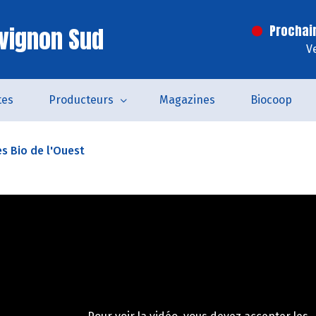
vignon Sud
Prochai
V
tes
Producteurs
Magazines
Biocoop
es Bio de l'Ouest