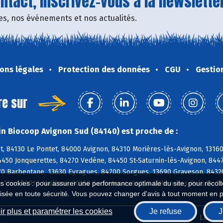
tact, inscrivez-vous à la newsletter
fres, nos événements et nos actualités.
ons légales
Protection des données
CGU
Gestio
re sur
n Biocoop Avignon Sud (84140) est proche de :
t, 84130 Le Pontet, 84000 Avignon, 84310 Morières-lès-Avignon, 1316
4450 Jonquerettes, 84270 Vedène, 84450 St-Saturnin-lès-Avignon, 84
70 Barbentane, 13630 Eyragues, 84700 Sorgues, 13690 Graveson, 84320
es cookies : pour assurer une performance optimale du site, pour récolter
e Thor, 13910 Maillane, 30150 Sauveterre, 84210 Althen-des-Paluds, 1
isée en toute sécurité. Vous pouvez changer d'avis à tout moment en 
r plus et paramétrer les cookies
Je refuse
J
Biocoop.fr
Le ré