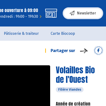
ne ouverture à 09:00
Newsletter
endredi : 9h00 - 19h30
Pâtisserie & traiteur
Carte Biocoop
Partager sur
Volailles Bio
de l'Ouest
Filière Viandes
Année de création