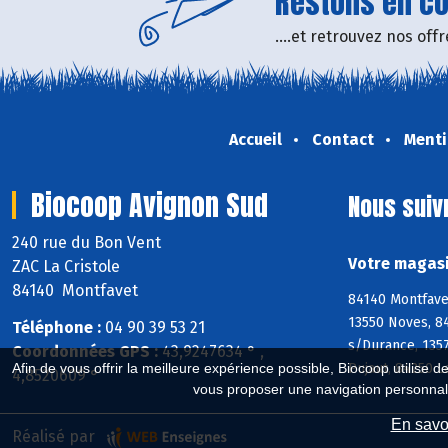
Restons en con
....et retrouvez nos of
Accueil
Contact
Menti
Biocoop Avignon Sud
Nous suiv
240 rue du Bon Vent
Votre magasi
ZAC La Cristole
84140 Montfavet
84140 Montfave
13550 Noves, 8
Téléphone :
04 90 39 53 21
s/Durance, 135
Coordonnées GPS :
43,9247634 ° ,
Afin de vous offrir la meilleure expérience possible, Biocoop utilise d
Pujaut, 84250 L
4,8520609 °
vous proposer une navigation personnal
En savoi
Réalisé par