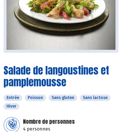
Salade de langoustines et
pamplemousse
Entrée
Poisson
Sans gluten
Sans lactose
Hiver
Nombre de personnes
4 personnes