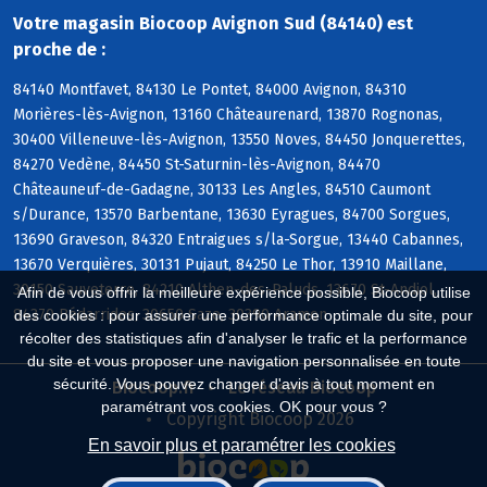
Votre magasin Biocoop Avignon Sud (84140) est
proche de :
84140 Montfavet, 84130 Le Pontet, 84000 Avignon, 84310
Morières-lès-Avignon, 13160 Châteaurenard, 13870 Rognonas,
30400 Villeneuve-lès-Avignon, 13550 Noves, 84450 Jonquerettes,
84270 Vedène, 84450 St-Saturnin-lès-Avignon, 84470
Châteauneuf-de-Gadagne, 30133 Les Angles, 84510 Caumont
s/Durance, 13570 Barbentane, 13630 Eyragues, 84700 Sorgues,
13690 Graveson, 84320 Entraigues s/la-Sorgue, 13440 Cabannes,
13670 Verquières, 30131 Pujaut, 84250 Le Thor, 13910 Maillane,
30150 Sauveterre, 84210 Althen-des-Paluds, 13670 St-Andiol,
Afin de vous offrir la meilleure expérience possible, Biocoop utilise
84370 Bédarrides, 30650 Saze, 30390 Aramon
des cookies : pour assurer une performance optimale du site, pour
récolter des statistiques afin d'analyser le trafic et la performance
du site et vous proposer une navigation personnalisée en toute
sécurité. Vous pouvez changer d'avis à tout moment en
Biocoop.fr
Le réseau Biocoop
paramétrant vos cookies. OK pour vous ?
Copyright Biocoop 2026
En savoir plus et paramétrer les cookies