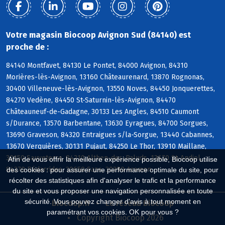
Votre magasin Biocoop Avignon Sud (84140) est
proche de :
84140 Montfavet, 84130 Le Pontet, 84000 Avignon, 84310
Morières-lès-Avignon, 13160 Châteaurenard, 13870 Rognonas,
30400 Villeneuve-lès-Avignon, 13550 Noves, 84450 Jonquerettes,
84270 Vedène, 84450 St-Saturnin-lès-Avignon, 84470
Châteauneuf-de-Gadagne, 30133 Les Angles, 84510 Caumont
s/Durance, 13570 Barbentane, 13630 Eyragues, 84700 Sorgues,
13690 Graveson, 84320 Entraigues s/la-Sorgue, 13440 Cabannes,
13670 Verquières, 30131 Pujaut, 84250 Le Thor, 13910 Maillane,
30150 Sauveterre, 84210 Althen-des-Paluds, 13670 St-Andiol,
Afin de vous offrir la meilleure expérience possible, Biocoop utilise
84370 Bédarrides, 30650 Saze, 30390 Aramon
des cookies : pour assurer une performance optimale du site, pour
récolter des statistiques afin d'analyser le trafic et la performance
du site et vous proposer une navigation personnalisée en toute
sécurité. Vous pouvez changer d'avis à tout moment en
Biocoop.fr
Le réseau Biocoop
paramétrant vos cookies. OK pour vous ?
Copyright Biocoop 2026