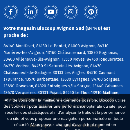
Votre magasin Biocoop Avignon Sud (84140) est
proche de :
84140 Montfavet, 84130 Le Pontet, 84000 Avignon, 84310
Morières-lès-Avignon, 13160 Châteaurenard, 13870 Rognonas,
30400 Villeneuve-lès-Avignon, 13550 Noves, 84450 Jonquerettes,
84270 Vedène, 84450 St-Saturnin-lès-Avignon, 84470
Châteauneuf-de-Gadagne, 30133 Les Angles, 84510 Caumont
s/Durance, 13570 Barbentane, 13630 Eyragues, 84700 Sorgues,
13690 Graveson, 84320 Entraigues s/la-Sorgue, 13440 Cabannes,
13670 Verquières, 30131 Pujaut, 84250 Le Thor, 13910 Maillane,
30150 Sauveterre, 84210 Althen-des-Paluds, 13670 St-Andiol,
Afin de vous offrir la meilleure expérience possible, Biocoop utilise
84370 Bédarrides, 30650 Saze, 30390 Aramon
des cookies : pour assurer une performance optimale du site, pour
récolter des statistiques afin d'analyser le trafic et la performance
du site et vous proposer une navigation personnalisée en toute
sécurité. Vous pouvez changer d'avis à tout moment en
Biocoop.fr
Le réseau Biocoop