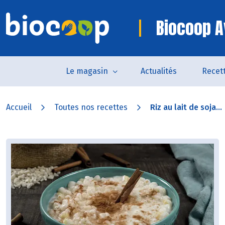
Biocoop A
Le magasin
Actualités
Recet
Accueil
Toutes nos recettes
Riz au lait de soja...