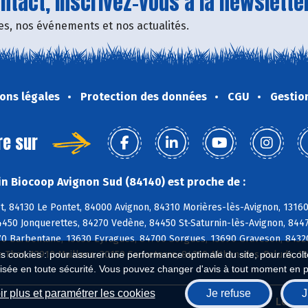
tact, inscrivez-vous à la newsletter
fres, nos événements et nos actualités.
ons légales
Protection des données
CGU
Gestio
re sur
n Biocoop Avignon Sud (84140) est proche de :
t, 84130 Le Pontet, 84000 Avignon, 84310 Morières-lès-Avignon, 1316
4450 Jonquerettes, 84270 Vedène, 84450 St-Saturnin-lès-Avignon, 84
70 Barbentane, 13630 Eyragues, 84700 Sorgues, 13690 Graveson, 84320
e Thor, 13910 Maillane, 30150 Sauveterre, 84210 Althen-des-Paluds, 1
es cookies : pour assurer une performance optimale du site, pour récolter
isée en toute sécurité. Vous pouvez changer d'avis à tout moment en 
r plus et paramétrer les cookies
Je refuse
J
Biocoop.fr
Le ré