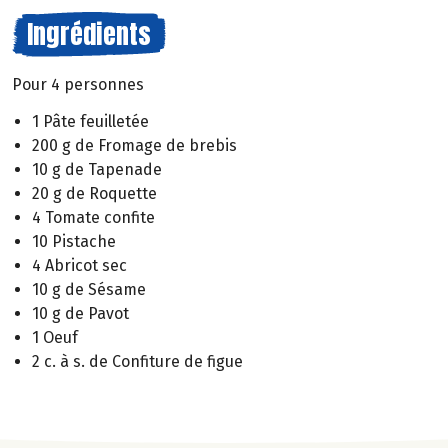
Ingrédients
Pour 4 personnes
1 Pâte feuilletée
200 g de Fromage de brebis
10 g de Tapenade
20 g de Roquette
4 Tomate confite
10 Pistache
4 Abricot sec
10 g de Sésame
10 g de Pavot
1 Oeuf
2 c. à s. de Confiture de figue