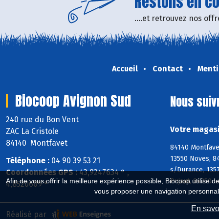
Restons en con
....et retrouvez nos of
Accueil
Contact
Menti
Biocoop Avignon Sud
Nous suiv
240 rue du Bon Vent
Votre magasi
ZAC La Cristole
84140 Montfavet
84140 Montfave
13550 Noves, 8
Téléphone :
04 90 39 53 21
s/Durance, 135
Coordonnées GPS :
43,9247634 ° ,
Pujaut, 84250 L
Afin de vous offrir la meilleure expérience possible, Biocoop utilise d
4,8520609 °
vous proposer une navigation personnal
En savoi
Réalisé par