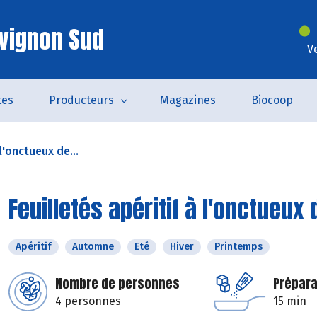
vignon Sud
V
tes
Producteurs
Magazines
Biocoop
 l'onctueux de...
Feuilletés apéritif à l'onctueux
Apéritif
Automne
Eté
Hiver
Printemps
Nombre de personnes
Prépara
4 personnes
15 min