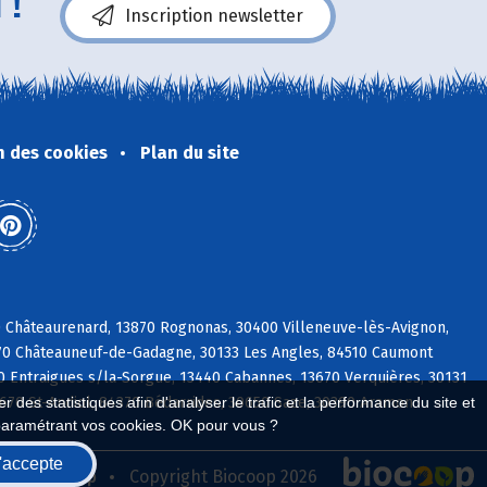
 !
Inscription newsletter
n des cookies
Plan du site
0 Châteaurenard, 13870 Rognonas, 30400 Villeneuve-lès-Avignon,
470 Châteauneuf-de-Gadagne, 30133 Les Angles, 84510 Caumont
 Entraigues s/la-Sorgue, 13440 Cabannes, 13670 Verquières, 30131
3670 St-Andiol, 84370 Bédarrides, 30650 Saze, 30390 Aramon
 des statistiques afin d'analyser le trafic et la performance du site et
paramétrant vos cookies. OK pour vous ?
'accepte
seau Biocoop
Copyright Biocoop 2026