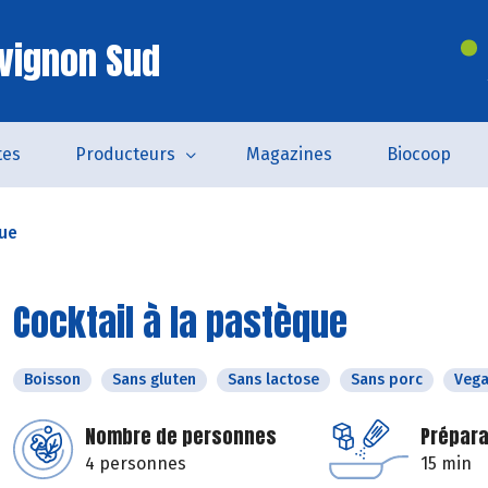
vignon Sud
tes
Producteurs
Magazines
Biocoop
que
Cocktail à la pastèque
Boisson
Sans gluten
Sans lactose
Sans porc
Veg
Nombre de personnes
Prépara
4 personnes
15 min