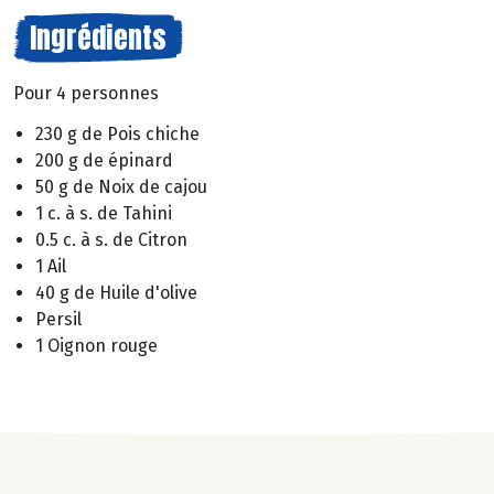
Ingrédients
Pour 4 personnes
230 g de Pois chiche
200 g de épinard
50 g de Noix de cajou
1 c. à s. de Tahini
0.5 c. à s. de Citron
1 Ail
40 g de Huile d'olive
Persil
1 Oignon rouge