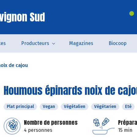
vignon Sud
tes
Producteurs
Magazines
Biocoop
oix de cajou
Houmous épinards noix de cajo
Plat principal
Vegan
Végétalien
Végétarien
Eté
Nombre de personnes
Prépara
4 personnes
15 min