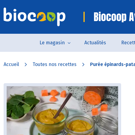
Biocoop A
Le magasin
Actualités
Recet
Accueil
Toutes nos recettes
Purée épinards-pat