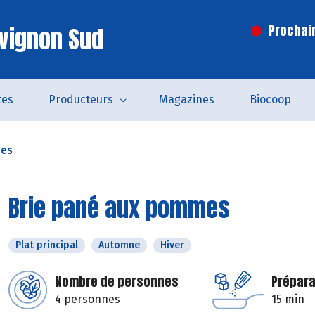
vignon Sud
Prochai
tes
Producteurs
Magazines
Biocoop
mes
Brie pané aux pommes
Plat principal
Automne
Hiver
Nombre de personnes
Prépara
4 personnes
15 min