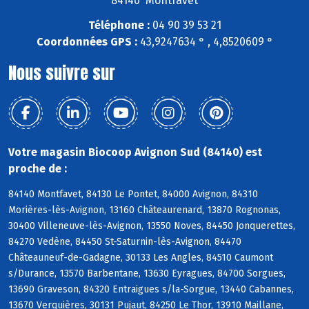
84140 Montfavet
Téléphone :
04 90 39 53 21
Coordonnées GPS :
43,9247634 ° , 4,8520609 °
Nous suivre sur
Votre magasin Biocoop Avignon Sud (84140) est
proche de :
84140 Montfavet, 84130 Le Pontet, 84000 Avignon, 84310
Morières-lès-Avignon, 13160 Châteaurenard, 13870 Rognonas,
30400 Villeneuve-lès-Avignon, 13550 Noves, 84450 Jonquerettes,
84270 Vedène, 84450 St-Saturnin-lès-Avignon, 84470
Châteauneuf-de-Gadagne, 30133 Les Angles, 84510 Caumont
s/Durance, 13570 Barbentane, 13630 Eyragues, 84700 Sorgues,
13690 Graveson, 84320 Entraigues s/la-Sorgue, 13440 Cabannes,
13670 Verquières, 30131 Pujaut, 84250 Le Thor, 13910 Maillane,