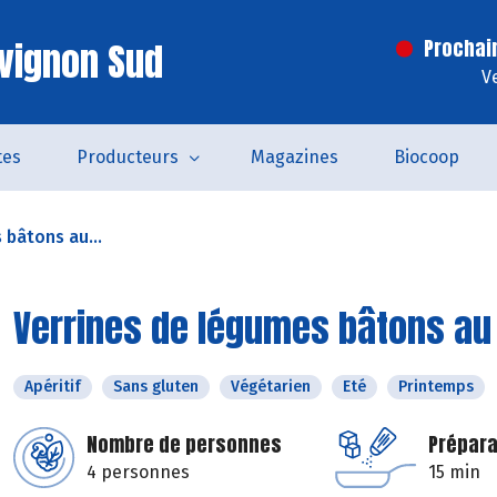
vignon Sud
Prochai
V
tes
Producteurs
Magazines
Biocoop
 bâtons au...
Verrines de légumes bâtons au 
Apéritif
Sans gluten
Végétarien
Eté
Printemps
Nombre de personnes
Prépara
4 personnes
15 min