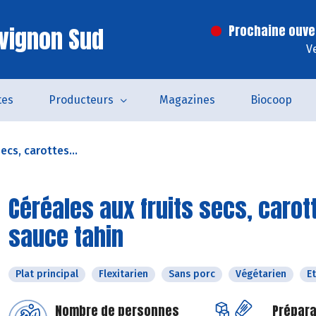
vignon Sud
Prochaine ouve
V
tes
Producteurs
Magazines
Biocoop
ecs, carottes...
Céréales aux fruits secs, carot
sauce tahin
Plat principal
Flexitarien
Sans porc
Végétarien
E
Nombre de personnes
Prépara