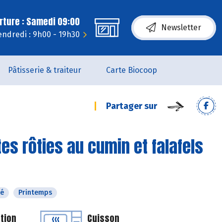
rture : Samedi 09:00
Newsletter
endredi : 9h00 - 19h30
Pâtisserie & traiteur
Carte Biocoop
Partager sur
tes rôties au cumin et falafels
té
Printemps
tion
Cuisson