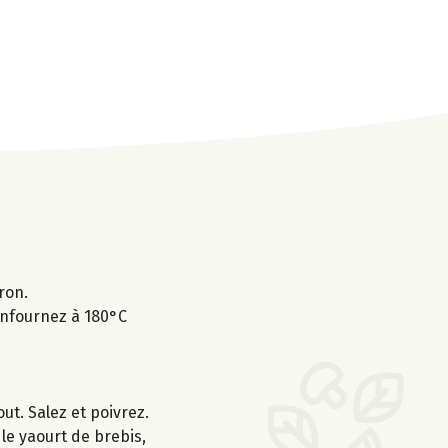
ron.
 Enfournez à 180°C
out. Salez et poivrez.
 le yaourt de brebis,