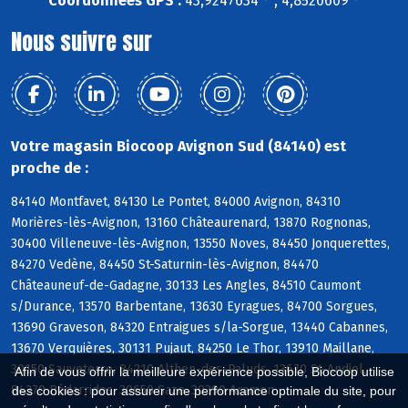
Coordonnées GPS :
43,9247634 ° , 4,8520609 °
Nous suivre sur
Votre magasin Biocoop Avignon Sud (84140) est
proche de :
84140 Montfavet, 84130 Le Pontet, 84000 Avignon, 84310
Morières-lès-Avignon, 13160 Châteaurenard, 13870 Rognonas,
30400 Villeneuve-lès-Avignon, 13550 Noves, 84450 Jonquerettes,
84270 Vedène, 84450 St-Saturnin-lès-Avignon, 84470
Châteauneuf-de-Gadagne, 30133 Les Angles, 84510 Caumont
s/Durance, 13570 Barbentane, 13630 Eyragues, 84700 Sorgues,
13690 Graveson, 84320 Entraigues s/la-Sorgue, 13440 Cabannes,
13670 Verquières, 30131 Pujaut, 84250 Le Thor, 13910 Maillane,
30150 Sauveterre, 84210 Althen-des-Paluds, 13670 St-Andiol,
Afin de vous offrir la meilleure expérience possible, Biocoop utilise
84370 Bédarrides, 30650 Saze, 30390 Aramon
des cookies : pour assurer une performance optimale du site, pour