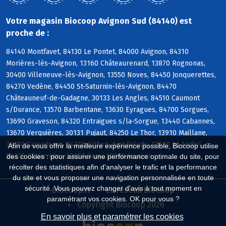
Votre magasin Biocoop Avignon Sud (84140) est
proche de :
84140 Montfavet, 84130 Le Pontet, 84000 Avignon, 84310
Morières-lès-Avignon, 13160 Châteaurenard, 13870 Rognonas,
30400 Villeneuve-lès-Avignon, 13550 Noves, 84450 Jonquerettes,
84270 Vedène, 84450 St-Saturnin-lès-Avignon, 84470
Châteauneuf-de-Gadagne, 30133 Les Angles, 84510 Caumont
s/Durance, 13570 Barbentane, 13630 Eyragues, 84700 Sorgues,
13690 Graveson, 84320 Entraigues s/la-Sorgue, 13440 Cabannes,
13670 Verquières, 30131 Pujaut, 84250 Le Thor, 13910 Maillane,
30150 Sauveterre, 84210 Althen-des-Paluds, 13670 St-Andiol,
Afin de vous offrir la meilleure expérience possible, Biocoop utilise
84370 Bédarrides, 30650 Saze, 30390 Aramon
des cookies : pour assurer une performance optimale du site, pour
récolter des statistiques afin d'analyser le trafic et la performance
du site et vous proposer une navigation personnalisée en toute
sécurité. Vous pouvez changer d'avis à tout moment en
Biocoop.fr
Le réseau Biocoop
paramétrant vos cookies. OK pour vous ?
Copyright Biocoop 2026
En savoir plus et paramétrer les cookies