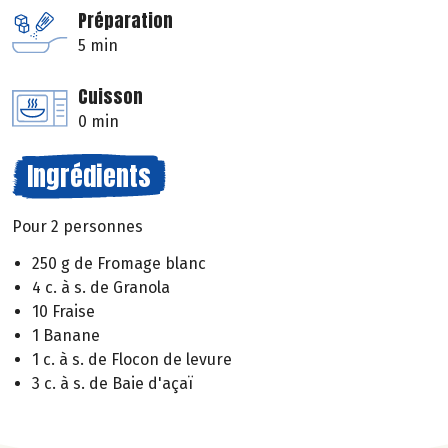
Préparation
5 min
Cuisson
0 min
Ingrédients
Pour 2 personnes
250 g de Fromage blanc
4 c. à s. de Granola
10 Fraise
1 Banane
1 c. à s. de Flocon de levure
3 c. à s. de Baie d'açaï