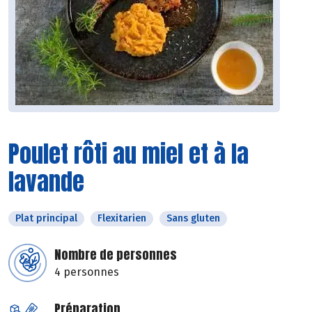
Poulet rôti au miel et à la
lavande
Plat principal
Flexitarien
Sans gluten
Nombre de personnes
4 personnes
Préparation