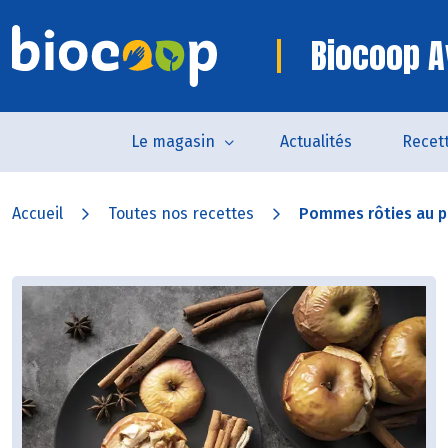
Biocoop A
Le magasin
Actualités
Recet
Accueil
Toutes nos recettes
Pommes rôties au pa