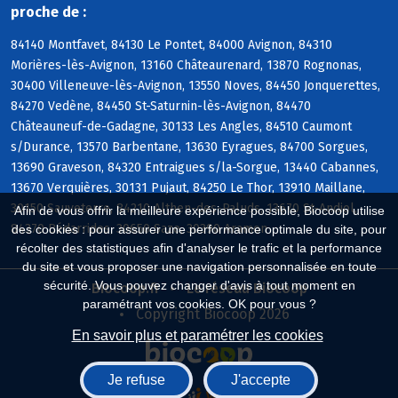
proche de :
84140 Montfavet, 84130 Le Pontet, 84000 Avignon, 84310
Morières-lès-Avignon, 13160 Châteaurenard, 13870 Rognonas,
30400 Villeneuve-lès-Avignon, 13550 Noves, 84450 Jonquerettes,
84270 Vedène, 84450 St-Saturnin-lès-Avignon, 84470
Châteauneuf-de-Gadagne, 30133 Les Angles, 84510 Caumont
s/Durance, 13570 Barbentane, 13630 Eyragues, 84700 Sorgues,
13690 Graveson, 84320 Entraigues s/la-Sorgue, 13440 Cabannes,
13670 Verquières, 30131 Pujaut, 84250 Le Thor, 13910 Maillane,
30150 Sauveterre, 84210 Althen-des-Paluds, 13670 St-Andiol,
Afin de vous offrir la meilleure expérience possible, Biocoop utilise
84370 Bédarrides, 30650 Saze, 30390 Aramon
des cookies : pour assurer une performance optimale du site, pour
récolter des statistiques afin d'analyser le trafic et la performance
du site et vous proposer une navigation personnalisée en toute
sécurité. Vous pouvez changer d'avis à tout moment en
Biocoop.fr
Le réseau Biocoop
paramétrant vos cookies. OK pour vous ?
Copyright Biocoop 2026
En savoir plus et paramétrer les cookies
Je refuse
J'accepte
Réalisé par