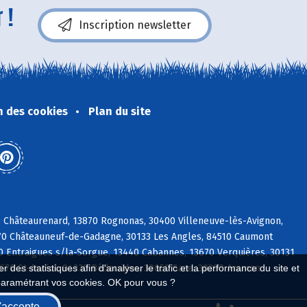
 !
Inscription newsletter
n des cookies
Plan du site
0 Châteaurenard, 13870 Rognonas, 30400 Villeneuve-lès-Avignon,
470 Châteauneuf-de-Gadagne, 30133 Les Angles, 84510 Caumont
 Entraigues s/la-Sorgue, 13440 Cabannes, 13670 Verquières, 30131
 des statistiques afin d'analyser le trafic et la performance du site et
3670 St-Andiol, 84370 Bédarrides, 30650 Saze, 30390 Aramon
paramétrant vos cookies. OK pour vous ?
'accepte