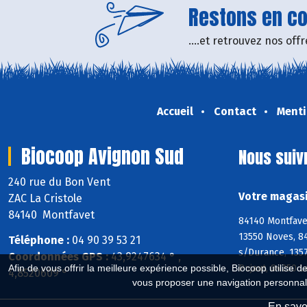
Restons en con
....et retrouvez nos of
Accueil
Contact
Menti
Biocoop Avignon Sud
Nous suiv
240 rue du Bon Vent
Votre magasi
ZAC La Cristole
84140 Montfavet
84140 Montfave
13550 Noves, 8
Téléphone :
04 90 39 53 21
s/Durance, 135
Coordonnées GPS :
43,9247634 ° ,
Afin de vous offrir la meilleure expérience possible, Biocoop utilise d
Pujaut, 84250 L
4,8520609 °
vous proposer une navigation personnal
En savoi