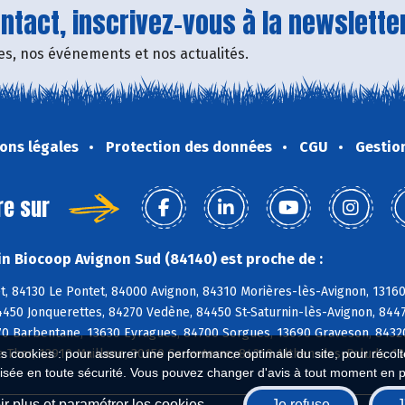
tact, inscrivez-vous à la newsletter
fres, nos événements et nos actualités.
ons légales
Protection des données
CGU
Gestio
re sur
n Biocoop Avignon Sud (84140) est proche de :
t, 84130 Le Pontet, 84000 Avignon, 84310 Morières-lès-Avignon, 1316
4450 Jonquerettes, 84270 Vedène, 84450 St-Saturnin-lès-Avignon, 84
70 Barbentane, 13630 Eyragues, 84700 Sorgues, 13690 Graveson, 84320
es cookies : pour assurer une performance optimale du site, pour récolter
e Thor, 13910 Maillane, 30150 Sauveterre, 84210 Althen-des-Paluds, 1
isée en toute sécurité. Vous pouvez changer d'avis à tout moment en 
r plus et paramétrer les cookies
Je refuse
J