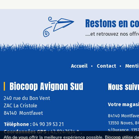
Restons en con
....et retrouvez nos of
Accueil
Contact
Menti
Biocoop Avignon Sud
Nous suiv
240 rue du Bon Vent
Votre magasi
ZAC La Cristole
84140 Montfavet
84140 Montfave
13550 Noves, 8
Téléphone :
04 90 39 53 21
s/Durance, 135
Coordonnées GPS :
43,9247634 ° ,
Pujaut, 84250 L
Afin de vous offrir la meilleure expérience possible, Biocoop utilise d