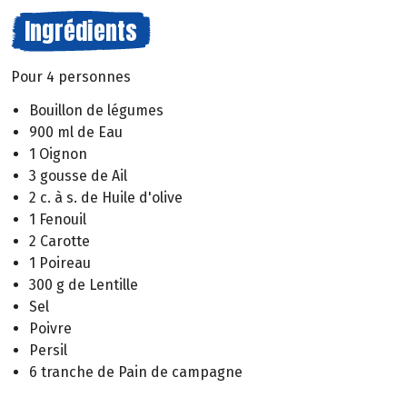
Ingrédients
Pour 4 personnes
Bouillon de légumes
900 ml de Eau
1 Oignon
3 gousse de Ail
2 c. à s. de Huile d'olive
1 Fenouil
2 Carotte
1 Poireau
300 g de Lentille
Sel
Poivre
Persil
6 tranche de Pain de campagne