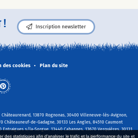
 !
Inscription newsletter
n des cookies
Plan du site
0 Châteaurenard, 13870 Rognonas, 30400 Villeneuve-lès-Avignon,
470 Châteauneuf-de-Gadagne, 30133 Les Angles, 84510 Caumont
 Entraigues s/la-Sorgue, 13440 Cabannes, 13670 Verquières, 30131
3670 St-Andiol, 84370 Bédarrides, 30650 Saze, 30390 Aramon
 des statistiques afin d'analyser le trafic et la performance du site et