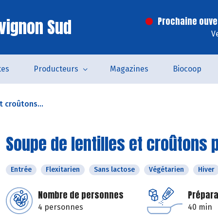
vignon Sud
Prochaine ouve
V
tes
Producteurs
Magazines
Biocoop
t croûtons...
Soupe de lentilles et croûtons 
Entrée
Flexitarien
Sans lactose
Végétarien
Hiver
Nombre de personnes
Prépara
4 personnes
40 min