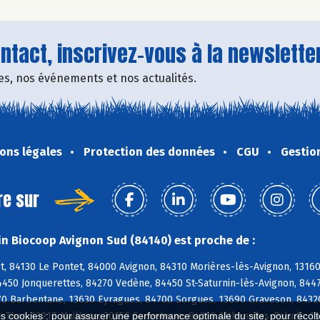
tact, inscrivez-vous à la newsletter
fres, nos événements et nos actualités.
ons légales
Protection des données
CGU
Gestio
re sur
n Biocoop Avignon Sud (84140) est proche de :
t, 84130 Le Pontet, 84000 Avignon, 84310 Morières-lès-Avignon, 1316
4450 Jonquerettes, 84270 Vedène, 84450 St-Saturnin-lès-Avignon, 84
70 Barbentane, 13630 Eyragues, 84700 Sorgues, 13690 Graveson, 84320
e Thor, 13910 Maillane, 30150 Sauveterre, 84210 Althen-des-Paluds, 1
es cookies : pour assurer une performance optimale du site, pour récolter