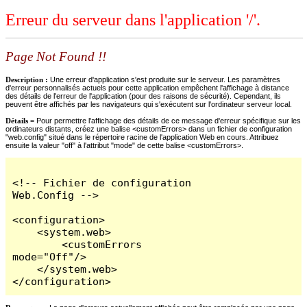
Erreur du serveur dans l'application '/'.
Page Not Found !!
Description :
Une erreur d'application s'est produite sur le serveur. Les paramètres
d'erreur personnalisés actuels pour cette application empêchent l'affichage à distance
des détails de l'erreur de l'application (pour des raisons de sécurité). Cependant, ils
peuvent être affichés par les navigateurs qui s'exécutent sur l'ordinateur serveur local.
Détails =
Pour permettre l'affichage des détails de ce message d'erreur spécifique sur les
ordinateurs distants, créez une balise <customErrors> dans un fichier de configuration
"web.config" situé dans le répertoire racine de l'application Web en cours. Attribuez
ensuite la valeur "off" à l'attribut "mode" de cette balise <customErrors>.
<!-- Fichier de configuration 
Web.Config -->

<configuration>

    <system.web>

        <customErrors 
mode="Off"/>

    </system.web>

</configuration>