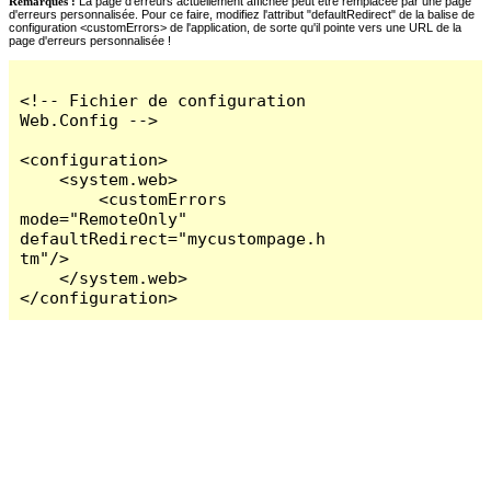
Remarques :
La page d'erreurs actuellement affichée peut être remplacée par une page
d'erreurs personnalisée. Pour ce faire, modifiez l'attribut "defaultRedirect" de la balise de
configuration <customErrors> de l'application, de sorte qu'il pointe vers une URL de la
page d'erreurs personnalisée !
<!-- Fichier de configuration 
Web.Config -->

<configuration>

    <system.web>

        <customErrors 
mode="RemoteOnly" 
defaultRedirect="mycustompage.h
tm"/>

    </system.web>

</configuration>