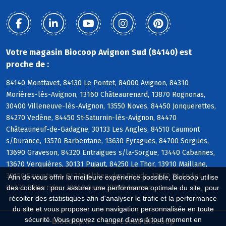
Votre magasin Biocoop Avignon Sud (84140) est
proche de :
84140 Montfavet, 84130 Le Pontet, 84000 Avignon, 84310
Morières-lès-Avignon, 13160 Châteaurenard, 13870 Rognonas,
30400 Villeneuve-lès-Avignon, 13550 Noves, 84450 Jonquerettes,
84270 Vedène, 84450 St-Saturnin-lès-Avignon, 84470
Châteauneuf-de-Gadagne, 30133 Les Angles, 84510 Caumont
s/Durance, 13570 Barbentane, 13630 Eyragues, 84700 Sorgues,
13690 Graveson, 84320 Entraigues s/la-Sorgue, 13440 Cabannes,
13670 Verquières, 30131 Pujaut, 84250 Le Thor, 13910 Maillane,
30150 Sauveterre, 84210 Althen-des-Paluds, 13670 St-Andiol,
Afin de vous offrir la meilleure expérience possible, Biocoop utilise
84370 Bédarrides, 30650 Saze, 30390 Aramon
des cookies : pour assurer une performance optimale du site, pour
récolter des statistiques afin d'analyser le trafic et la performance
du site et vous proposer une navigation personnalisée en toute
sécurité. Vous pouvez changer d'avis à tout moment en
Biocoop.fr
Le réseau Biocoop