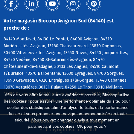
Votre magasin Biocoop Avignon Sud (84140) est
proche de :
84140 Montfavet, 84130 Le Pontet, 84000 Avignon, 84310
Morières-lès-Avignon, 13160 Châteaurenard, 13870 Rognonas,
30400 Villeneuve-lès-Avignon, 13550 Noves, 84450 Jonquerettes,
84270 Vedène, 84450 St-Saturnin-lès-Avignon, 84470
Châteauneuf-de-Gadagne, 30133 Les Angles, 84510 Caumont
s/Durance, 13570 Barbentane, 13630 Eyragues, 84700 Sorgues,
13690 Graveson, 84320 Entraigues s/la-Sorgue, 13440 Cabannes,
13670 Verquières, 30131 Pujaut, 84250 Le Thor, 13910 Maillane,
30150 Sauveterre, 84210 Althen-des-Paluds, 13670 St-Andiol,
Afin de vous offrir la meilleure expérience possible, Biocoop utilise
84370 Bédarrides, 30650 Saze, 30390 Aramon
des cookies : pour assurer une performance optimale du site, pour
récolter des statistiques afin d'analyser le trafic et la performance
du site et vous proposer une navigation personnalisée en toute
sécurité. Vous pouvez changer d'avis à tout moment en
Biocoop.fr
Le réseau Biocoop
paramétrant vos cookies. OK pour vous ?
Copyright Biocoop 2026